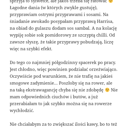
sprzyja to sylwetce, ale jakoś trzeba się ratować
Łagodne dania (w których zwykle gustuję),
przyprawiam ostrymi przyprawami i sosami. Na
śniadanie awokado posypałam przyprawą Harrisa,
na obiad do gulaszu dodam sos sambal. A na kolację
wypiję sobie sok pomidorowy ze szczyptą chilli. Od
zawsze słyszę, że takie przyprawy pobudzają, liczę
więc na szybki efekt.
Do tego co najmniej półgodzinny spacerek po pracy.
Jest chłodno, więc powinien podziałać orzeźwiająco.
Oczywiście pod warunkiem, że nie trafię na jakieś
smogowe zadymienie… Poszłoby się na rower, ale
na taką ekstrawagancję chyba się nie zdobędę
Nie
mam odpowiednich ciuchów i butów, a już
przerabiałam to jak szybko można się na rowerze
wychłodzić.
Nie chciałabym za to zwiększać ilości kawy, bo to też