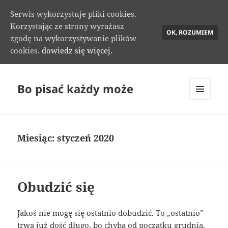
Serwis wykorzystuje pliki cookies.
Korzystając ze strony wyrażasz
OK, ROZUMIEM
zgodę na wykorzystywanie plików
cookies.
dowiedz się więcej.
Bo pisać każdy może
MENU
I
WIDGETY
Miesiąc:
styczeń 2020
Obudzić się
Jakoś nie mogę się ostatnio dobudzić. To „ostatnio”
trwa już dość długo, bo chyba od początku grudnia.