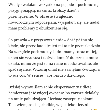
Wtedy zwalałam wszystko na pogodę – pochmurną,
przygnębiającą, na coraz krótszy dzień i
przemęczenie. W okresie świąteczno –
noworocznym odpoczęłam, wyspałam się, ale nadal
mam problemy z obudzeniem się.
Co prawda – z przyzwyczajenia – dość późno się
kładę, ale przez lato i jesień mi to nie przeszkadzało.
Na szczęście pochmurnych dni mamy coraz mniej,
dzień się wydłuża i ta świadomość dobrze na mnie
działa, mimo że jest to na razie nieodczuwalne, ale
spać się chce. Wczoraj omal nie zasnęłam ćwicząc, a
to już coś. W sensie – coś bardzo dziwnego.
Dzisiaj wymyśliłam sobie eksperymenty z dietą.
Zamierzam jeść więcej owoców, bo zawsze działały
na mnie pobudzająco. Herbatę zastępuję sokami.
Tak, wiem, soki są słodkie, więc niekoniecznie