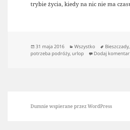
trybie życia, kiedy na nic nie ma czas
Data
Kategorie
Tagi
31 maja 2016
Wszystko
Bieszczady
publikacji
potrzeba podróży
,
urlop
Dodaj komentar
Dumnie wspierane przez WordPress