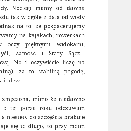
ady. Noclegi
mamy od dawna
azdu tak w ogóle z dala od wody
ednak na to, że pospacerujemy
ływamy na kajakach, rowerkach
y oczy pięknymi widokami,
yśl, Zamość i Stary Sącz…
ową. No i oczywiście liczę na
alną), za to stabilną pogodę,
 i ulew.
ię zmęczona, mimo że niedawno
u o tej porze roku odczuwam
a niestety do szczęścia brakuje
aje się to długo, to przy moim