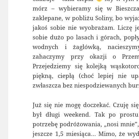
mórz – wybieramy się w
Bieszcz
zaklepane, w pobliżu Soliny, bo wyj
jakoś sobie nie wyobrażam. Liczę j
sobie dużo po lasach i górach, pop
wodnych i żaglówką, nacieszym
zahaczymy przy okazji o Przem
Przejedziemy się kolejką wąskotor
piękną, ciepłą (choć lepiej nie up
zwłaszcza bez niespodziewanych burz
Już się nie mogę doczekać. Czuję s
był długi weekend. Tak po prost
potrzebę podróżowania, „nosi mnie”, 
jeszcze 1,5 miesiąca… Mimo, że wyd