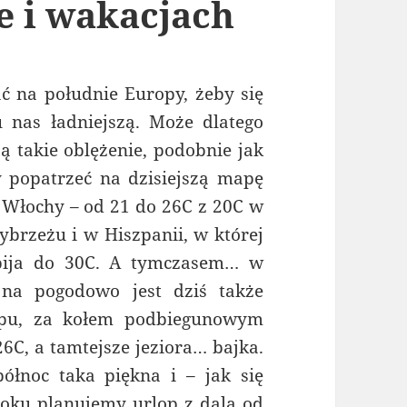
e i wakacjach
ć na południe Europy, żeby się
 nas ładniejszą. Może dlatego
ą takie oblężenie, podobnie jak
 popatrzeć na dzisiejszą mapę
, Włochy – od 21 do 26C z 20C w
rzeżu i w Hiszpanii, w której
obija do 30C. A tymczasem… w
jna pogodowo jest dziś także
spu, za kołem podbiegunowym
-26C, a tamtejsze jeziora… bajka.
północ taka piękna i – jak się
ku planujemy urlop z dala od