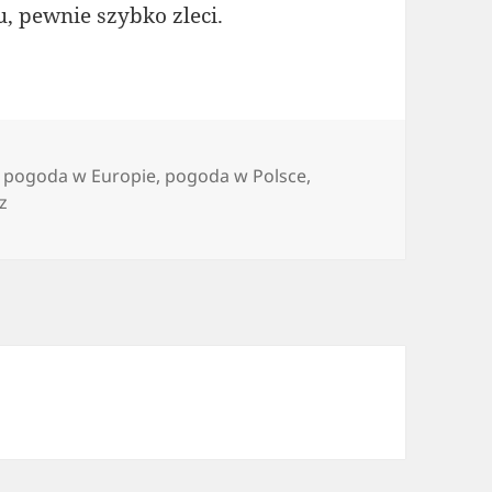
u, pewnie szybko zleci.
,
pogoda w Europie
,
pogoda w Polsce
,
do Trochę o pogodzie i wakacjach
z