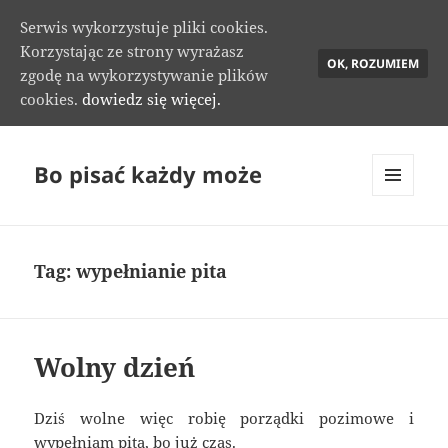
Serwis wykorzystuje pliki cookies.
Korzystając ze strony wyrażasz
OK, ROZUMIEM
zgodę na wykorzystywanie plików
cookies.
dowiedz się więcej.
Bo pisać każdy może
MENU
I
WIDGETY
Tag:
wypełnianie pita
Wolny dzień
Dziś wolne więc robię porządki pozimowe i
wypełniam pita, bo już czas.