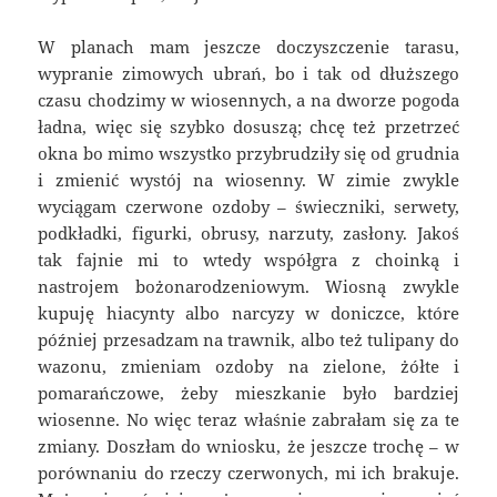
W planach mam jeszcze doczyszczenie tarasu,
wypranie zimowych ubrań, bo i tak od dłuższego
czasu chodzimy w wiosennych, a na dworze pogoda
ładna, więc się szybko dosuszą; chcę też przetrzeć
okna bo mimo wszystko przybrudziły się od grudnia
i zmienić wystój na wiosenny. W zimie zwykle
wyciągam czerwone ozdoby – świeczniki, serwety,
podkładki, figurki, obrusy, narzuty, zasłony. Jakoś
tak fajnie mi to wtedy współgra z choinką i
nastrojem bożonarodzeniowym. Wiosną zwykle
kupuję hiacynty albo narcyzy w doniczce, które
później przesadzam na trawnik, albo też tulipany do
wazonu, zmieniam ozdoby na zielone, żółte i
pomarańczowe, żeby mieszkanie było bardziej
wiosenne. No więc teraz właśnie zabrałam się za te
zmiany. Doszłam do wniosku, że jeszcze trochę – w
porównaniu do rzeczy czerwonych, mi ich brakuje.