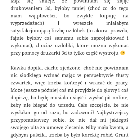
Mąż się śmieje, że powinnam się zająć
drukowaniem 3d, byłoby taniej (choć co do tego
mam wątpliwości, bo zwykle kupuję na
wyprzedażach) i wreszcie miałabym
satysfakcjonującą liczbę ozdóbek (to akurat prawda,
fajnie byłoby coś samemu sobie zaprojektować i
wykonać), chociaż ozdóbki, które można wykonać
przy pomocy
drukarki 3d
to tylko część wystroju
Kawka dopita, ciacho zjedzone, choć nie powinnam
nic słodkiego wcinać mając w perspektywie tłusty
czwartek, więc trzeba kończyć i wracać do pracy.
Może jeszcze później coś mi przyjdzie do głowy i coś
dopiszę, bo będę musiała usiąść i wysłać
pit online
,
żeby nie biegać do urzędu. Całe szczęście, że nie
wysłałam go od razu, bo zadzwonił Najbystrzejszy
przypomniawszy sobie, że nie dał mi jakiegoś
swojego pita za umowę zlecenie. Niby mała kwota, a
gdybym puściła, trzeba by było korektę robić. Grunt