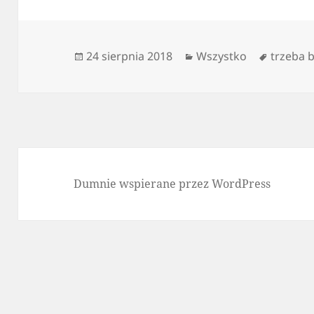
Data
Kategorie
Tagi
24 sierpnia 2018
Wszystko
trzeba 
publikacji
Dumnie wspierane przez WordPress