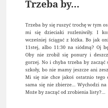
Trzeba by…
Trzeba by się ruszyć trochę w tym os
mi się dzieciaki rozleniwiły. I k
wcześniej ściągać z łóżka. Bo jak o
11stej, albo 11:30 na siódmą? Oj bę
Oby nie zrobił się ponury i deszc
gorzej. No i chyba trzeba by zacząć
szkoły, bo nie mamy jeszcze ani zes
Mi się nie chce jakoś ostatnio tego 
sama się nie zbierze… Wychodzi na 
Może by zacząć od zrobienia listy?…