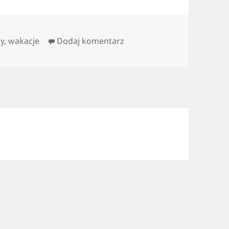
do Trzeba by…
by
,
wakacje
Dodaj komentarz