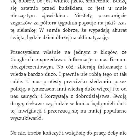
się dobrze, bo jest widno, jasno, słonecznie. Budzę
się ostatnio przed budzikiem, co jest u mnie
nieczęstym zjawiskiem. Niestety przesunięcie
zegarków za półtora tygodnia popsuje na jakiś czas
tę sielankę. W sumie dobrze, że wypadają akurat
święta, będzie dzień dłużej na aklimatyzację.
Przeczytałam właśnie na jednym z blogów, że
Google chce sprzedawać informacje o nas firmom
ubezpieczeniowym. No cóż, zbierają informacje i
wiedzą bardzo dużo. I pewnie nie robią tego ot tak
sobie. U nas protesty przeciwko śledzeniu przez
policję, a tymczasem inni wiedzą dużo więcej i to od
nas samych, i korzystają z dobrodziejstwa. Swoją
drogą, ciekawe czy ludzie w końcu będą mieli dość
tej inwigilacji i przerzucą się na mniej popularne
wyszukiwarki.
No nic, trzeba kończyć i wziąć się do pracy, żeby nie