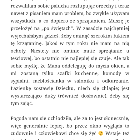
rozwaliłam sobie palucha rozłupując orzechy i teraz
nawet z pisaniem mam problem, bo zwykle używam
wszystkich, a co dopiero ze sprzątaniem. Muszę je
przełożyć na „po świętach”. W zasadzie najchętniej
wyjechałabym gdzieś, żeby ominąć szerokim łukiem
tę krzątaninę. Jakoś w tym roku nie mam na nią
ochoty. Niestety nie ominie mnie sprzątanie u
teściowej, bo ostatnio nie najlepiej się czuje. Ale tak
sobie myślę, że Mana oddeleguję do mycia okien, a
mi zostaną tylko szafki kuchenne, komody w
sypialni,
meblościanka
w saloniku i odkurzanie.
Łazienkę zostawię Dziecku, niech się chlapie; jest
wystarczająco duży (również dosłownie), żeby się
tym zająć.
Pogoda nam się ochłodziła, ale za to jest słonecznie,
więc generalnie lepiej, bo przez okno wygląda to
cudownie i człowiekowi chce się żyć
Wstaje też