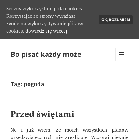
Serwis wykorzystuje pliki cookies.
Korzystając ze strony wyrażasz
OK, ROZUMIEM
zgodę na wykorzystywanie plików
cookies.
dowiedz się więcej.
Bo pisać każdy może
MENU
I
WIDGETY
Tag:
pogoda
Przed świętami
No i już wiem, że moich wszystkich planów
przedświątecznych nie zrealizuję. Wczoraj pięknie